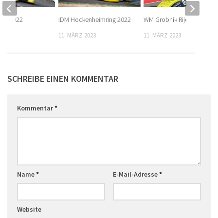
ing 2022
IDM Hockenheimring 2022
WM Grobnik Rijeka 2022
2023
11. MÄRZ 2023
11. MÄRZ 2023
SCHREIBE EINEN KOMMENTAR
Kommentar
*
Name
*
E-Mail-Adresse
*
Website