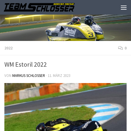
2022
0
WM Estoril 2022
VON
MARKUS SCHLOSSER
·
11. MÄRZ 2023