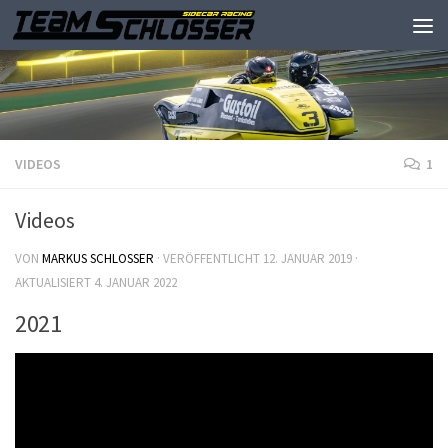
VIDEOS
1
Videos
VON
MARKUS SCHLOSSER
· VERÖFFENTLICHT
12. JANUAR 2019
·
AKTUALISIERT
4. JANUAR 2022
2021