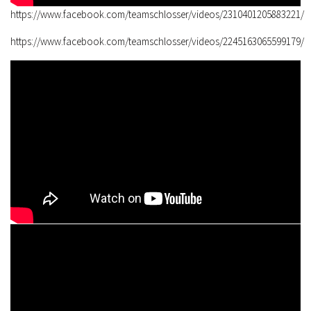
https://www.facebook.com/teamschlosser/videos/2310401205883221/
https://www.facebook.com/teamschlosser/videos/2245163065599179/