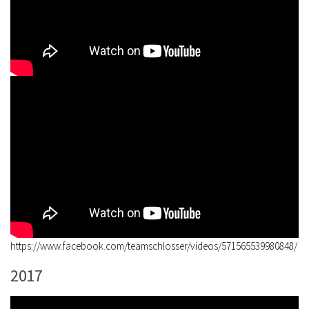
https://www.facebook.com/teamschlosser/videos/571565539980848/
2017