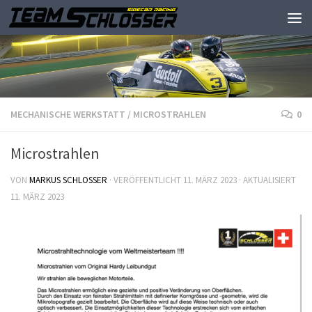
MECHANISCHE WERKSTATT
/
MICROSTRAHLEN
0
Microstrahlen
VON
MARKUS SCHLOSSER
· VERÖFFENTLICHT
11. MÄRZ 2023
· AKTUALISIERT
11. MÄRZ 2023