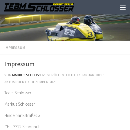
IMPRESSUM
Impressum
VON
MARKUS SCHLOSSER
· VERÖFFENTLICHT
12. JANUAR 2019
·
AKTUALISIERT
7. DEZEMBER 2023
Team Schlosser
Markus Schlosser
Hindelbankstraße 53
CH – 3322 Schönbühl