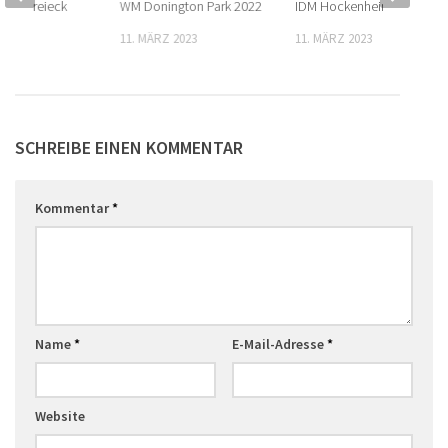
izer Dreieck
WM Donington Park 2022
IDM Hockenheimring 2022
11. MÄRZ 2023
11. MÄRZ 2023
2023
SCHREIBE EINEN KOMMENTAR
Kommentar
*
Name
*
E-Mail-Adresse
*
Website